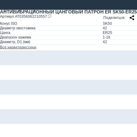
АНТИВИБРАЦИОННЫЙ ЦАНГОВЫЙ ПАТРОН ER SK50-ER25-200
Артикул
AT0356062210557
Поделиться
Конус ISO
SK50
Диаметр хвостовика
42
Цанга
ER25
Диапазон зажима
1-16
Диаметр, D1 (мм)
42
Все характеристики