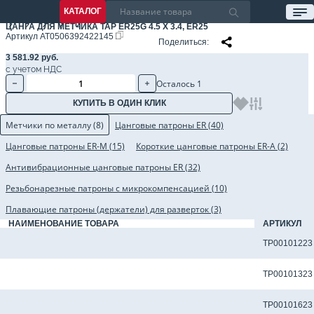
КАТАЛОГ
ЦАНГА ДЛЯ МЕТЧИКА TAP ER25G 4.5 X 3.4, ER25
Артикул
AT0506392422145
Поделиться
3 581.92 руб.
с учетом НДС
Осталось 1
КУПИТЬ В ОДИН КЛИК
Метчики по металлу (8)
Цанговые патроны ER (40)
Цанговые патроны ER-M (15)
Короткие цанговые патроны ER-A (2)
Антивибрационные цанговые патроны ER (32)
Резьбонарезные патроны с микрокомпенсацией (10)
Плавающие патроны (держатели) для разверток (3)
НАИМЕНОВАНИЕ ТОВАРА
АРТИКУЛ
Метчик TP-M4X0.7-6H-M-D1-TiCN для сквозных отверстий
TP00101223
Метчик TP-M4X0.7-6H-N-D1-TiCN для сквозных отверстий
TP00101323
Метчик TP-M4X0.7-6H-U-D1-TiCN для сквозных отверстий
TP00101623