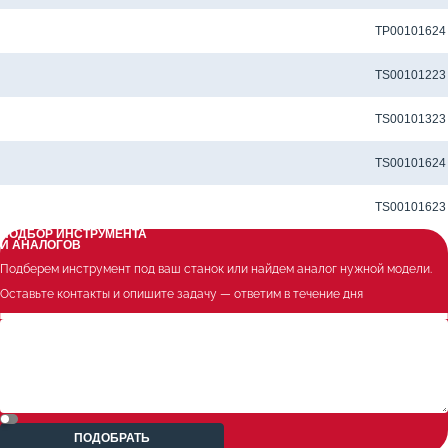
Метчик TP-M4X0.7-6H-U-D1-TiCNX для сквозных отверстий
TP00101624
Метчик TS-M4X0.7-6H-M-D1-TiCN для глухих отверстий
TS00101223
Метчик TS-M4X0.7-6H-N-D1-TiCN для глухих отверстий
TS00101323
Метчик TS-M4X0.7-6H-U-D1-TiCN для глухих отверстий
TS00101624
Метчик TS-M4X0.7-6H-U-D1-TiCNX для глухих отверстий
TS00101623
ПОДБОР ИНСТРУМЕНТА
И АНАЛОГОВ
Подберем инструмент под ваш станок или найдем аналог нужной модели.
Оставьте контакты и опишите задачу — ответим в течение дня
ПОДОБРАТЬ