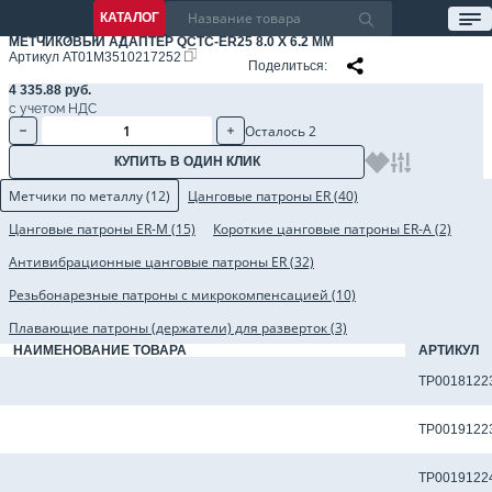
КАТАЛОГ
МЕТЧИКОВЫЙ АДАПТЕР QCTC-ER25 8.0 X 6.2 ММ
Артикул
AT01M3510217252
Поделиться
4 335.88 руб.
с учетом НДС
Осталось 2
КУПИТЬ В ОДИН КЛИК
Метчики по металлу (12)
Цанговые патроны ER (40)
Цанговые патроны ER-M (15)
Короткие цанговые патроны ER-A (2)
Антивибрационные цанговые патроны ER (32)
Резьбонарезные патроны с микрокомпенсацией (10)
Плавающие патроны (держатели) для разверток (3)
НАИМЕНОВАНИЕ ТОВАРА
АРТИКУЛ
Метчик TP-M8X1.0-6H-M-D1-TiCN для сквозных отверстий
TP0018122
Метчик TP-M8x1.25-6H-M-D1-TiCN для сквозных отверстий
TP0019122
Метчик TP-M8x1.25-6H-M-D1-TiCNX для сквозных отверстий
TP0019122