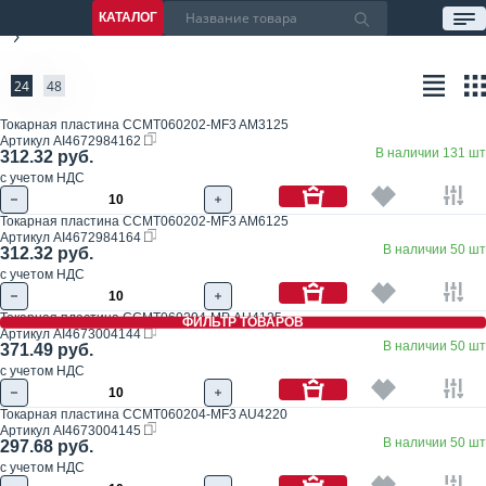
КАТАЛОГ
24
48
Токарная пластина CCMT060202-MF3 AM3125
Артикул
AI4672984162
В наличии 131 шт
312.32 руб.
с учетом НДС
Токарная пластина CCMT060202-MF3 AM6125
Артикул
AI4672984164
В наличии 50 шт
312.32 руб.
с учетом НДС
Токарная пластина CCMT060204-MP AU4125
ФИЛЬТР ТОВАРОВ
Артикул
AI4673004144
В наличии 50 шт
371.49 руб.
с учетом НДС
Токарная пластина CCMT060204-MF3 AU4220
Артикул
AI4673004145
В наличии 50 шт
297.68 руб.
с учетом НДС