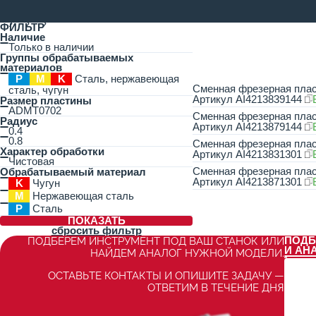
ФИЛЬТР
Наличие
Только в наличии
Группы обрабатываемых
материалов
P
M
K
Сталь, нержавеющая
Сменная фрезерная пл
сталь, чугун
Артикул
AI4213839144
Размер пластины
ADMT0702
Сменная фрезерная пл
Радиус
Артикул
AI4213879144
0.4
0.8
Сменная фрезерная пла
Характер обработки
Артикул
AI4213831301
Чистовая
Сменная фрезерная пла
Обрабатываемый материал
Артикул
AI4213871301
K
Чугун
M
Нержавеющая сталь
P
Сталь
ПОКАЗАТЬ
сбросить фильтр
ПОДБ
ПОДБЕРЕМ ИНСТРУМЕНТ ПОД ВАШ СТАНОК ИЛИ
И АН
НАЙДЕМ АНАЛОГ НУЖНОЙ МОДЕЛИ.
ОСТАВЬТЕ КОНТАКТЫ И ОПИШИТЕ ЗАДАЧУ —
ОТВЕТИМ В ТЕЧЕНИЕ ДНЯ