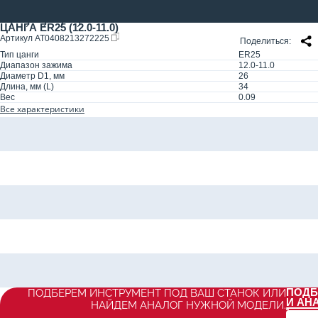
ЦАНГА ER25 (12.0-11.0)
Артикул
AT0408213272225
Поделиться
Тип цанги
ER25
Диапазон зажима
12.0-11.0
Диаметр D1, мм
26
Длина, мм (L)
34
Вес
0.09
Все характеристики
ПОДБ
ПОДБЕРЕМ ИНСТРУМЕНТ ПОД ВАШ СТАНОК ИЛИ
И АН
НАЙДЕМ АНАЛОГ НУЖНОЙ МОДЕЛИ.