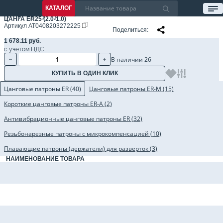
КАТАЛОГ
ЦАНГА ER25 (2.0-1.0)
Артикул
AT0408203272225
Поделиться
1 678.11 руб.
с учетом НДС
В наличии 26
КУПИТЬ В ОДИН КЛИК
Цанговые патроны ER (40)
Цанговые патроны ER-M (15)
Короткие цанговые патроны ER-A (2)
Антивибрационные цанговые патроны ER (32)
Резьбонарезные патроны с микрокомпенсацией (10)
Плавающие патроны (держатели) для разверток (3)
НАИМЕНОВАНИЕ ТОВАРА
Цанговый патрон BBT30-ER25-060 AD, 2.5G, BBT30, цанга ER25, L=60 мм
Цанговый патрон BBT30-ER25-100 AD, 2.5G, BBT30, цанга ER25, L=100 мм
Цанговый патрон BBT40-ER25-070 AD, 2.5G, BBT40, цанга ER25, L=70 мм