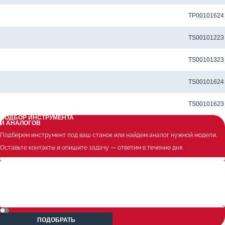
Метчик TP-M4X0.7-6H-U-D1-TiCNX для сквозных отверстий
TP00101624
Метчик TS-M4X0.7-6H-M-D1-TiCN для глухих отверстий
TS00101223
Метчик TS-M4X0.7-6H-N-D1-TiCN для глухих отверстий
TS00101323
Метчик TS-M4X0.7-6H-U-D1-TiCN для глухих отверстий
TS00101624
Метчик TS-M4X0.7-6H-U-D1-TiCNX для глухих отверстий
TS00101623
ПОДБОР ИНСТРУМЕНТА
И АНАЛОГОВ
Подберем инструмент под ваш станок или найдем аналог нужной модели.
Оставьте контакты и опишите задачу — ответим в течение дня
ПОДОБРАТЬ