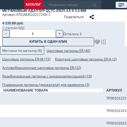
КАТАЛОГ
МЕТЧИКОВЫЙ АДАПТЕР QCTC-ER25 4.5 X 3.4 ММ
Артикул
AT01M3510217249
Поделиться
4 335.88 руб.
с учетом НДС
Осталось 2
КУПИТЬ В ОДИН КЛИК
Метчики по металлу (8)
Цанговые патроны ER (40)
Цанговые патроны ER-M (15)
Короткие цанговые патроны ER-A (2)
Антивибрационные цанговые патроны ER (32)
Резьбонарезные патроны с микрокомпенсацией (10)
Плавающие патроны (держатели) для разверток (3)
НАИМЕНОВАНИЕ ТОВАРА
АРТИКУЛ
Метчик TP-M4X0.7-6H-M-D1-TiCN для сквозных отверстий
TP00101223
Метчик TP-M4X0.7-6H-N-D1-TiCN для сквозных отверстий
TP00101323
Метчик TP-M4X0.7-6H-U-D1-TiCN для сквозных отверстий
TP00101623