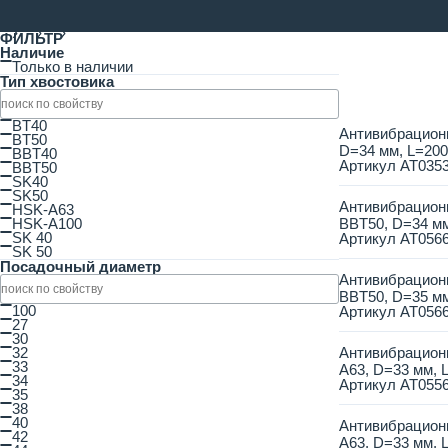
ФИЛЬТР
Наличие
Только в наличии
Тип хвостовика
BT40
Антивибрационн
BT50
D=34 мм, L=20
BBT40
Артикул
AT035
BBT50
SK40
SK50
Антивибрацион
HSK-A63
HSK-A100
BBT50, D=34 мм
SK 40
Артикул
AT056
SK 50
Посадочный диаметр
Антивибрацион
BBT50, D=35 мм
100
Артикул
AT056
27
30
32
Антивибрацион
33
A63, D=33 мм, 
34
Артикул
AT055
35
38
40
Антивибрацион
42
A63, D=33 мм, 