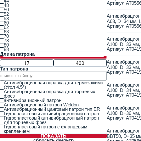
44
Артикул
AT055
48
50
52
Антивибрацион
58
A63, D=34 мм, 
60
Артикул
AT055
62
63
70
Антивибрацион
78
A100, D=33 мм,
80
Артикул
AT041
88
Длина патрона
Антивибрацион
A100, D=33 мм,
Тип патрона
Артикул
AT041
Антивибрационная оправка для термозажима
Антивибрацион
(Угол 4.5°)
A100, D=34 мм,
Антивибрационная оправка для торцевых
Артикул
AT041
фрез
антивибрационный патрон
Антивибрационный патрон Weldon
Антивибрацион
Антивибрационный цанговый патрон тип ER
A100, D=36 мм,
Гидропластовый антивибрационный патрон
Гидропластовый антивибрационный патрон
Артикул
AT041
для торцевых фрез
Гидропластовый патрон с фланцевым
Антивибрацион
креплением
ПОКАЗАТЬ
BBT50, D=35 мм
сбросить фильтр
Артикул
AT056