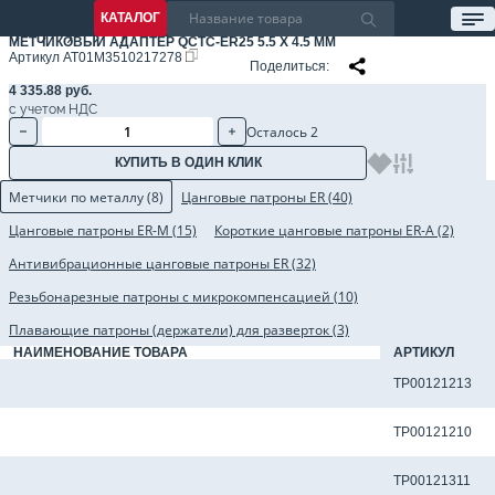
КАТАЛОГ
МЕТЧИКОВЫЙ АДАПТЕР QCTC-ER25 5.5 X 4.5 ММ
Артикул
AT01M3510217278
Поделиться
4 335.88 руб.
с учетом НДС
Осталось 2
КУПИТЬ В ОДИН КЛИК
Метчики по металлу (8)
Цанговые патроны ER (40)
Цанговые патроны ER-M (15)
Короткие цанговые патроны ER-A (2)
Антивибрационные цанговые патроны ER (32)
Резьбонарезные патроны с микрокомпенсацией (10)
Плавающие патроны (держатели) для разверток (3)
НАИМЕНОВАНИЕ ТОВАРА
АРТИКУЛ
Метчик TP-M5x0.8-6H-M-J-TiCN для сквозных отверстий
TP00121213
Метчик TP-M5x0.8-6H-M-J-TiN для сквозных отверстий
TP00121210
Метчик TP-M5x0.8-6H-N-J для сквозных отверстий
TP00121311