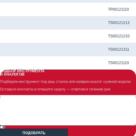
Метчик TP-M5x0.8-6H-P-J-TiN для сквозных отверстий
TP00121110
Метчик TS-M5x0.8-6H-M-J-TiCN для глухих отверстий
TS00121213
Метчик TS-M5x0.8-6H-M-J-TiN для глухих отверстий
TS00121210
Метчик TS-M5x0.8-6H-N-J для глухих отверстий
TS00121311
Метчик TS-M5x0.8-6H-P-J-TiN для глухих отверстий
TS00121110
ПОДБОР ИНСТРУМЕНТА
И АНАЛОГОВ
Подберем инструмент под ваш станок или найдем аналог нужной модели.
Оставьте контакты и опишите задачу — ответим в течение дня
ПОДОБРАТЬ