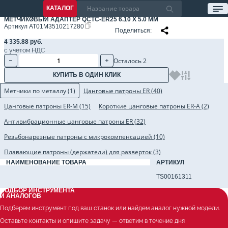
КАТАЛОГ
МЕТЧИКОВЫЙ АДАПТЕР QCTC-ER25 6.10 X 5.0 ММ
Артикул
AT01M3510217280
Поделиться
4 335.88 руб.
с учетом НДС
Осталось 2
КУПИТЬ В ОДИН КЛИК
Метчики по металлу (1)
Цанговые патроны ER (40)
Цанговые патроны ER-M (15)
Короткие цанговые патроны ER-A (2)
Антивибрационные цанговые патроны ER (32)
Резьбонарезные патроны с микрокомпенсацией (10)
Плавающие патроны (держатели) для разверток (3)
НАИМЕНОВАНИЕ ТОВАРА
АРТИКУЛ
Метчик TS-M6x1.0-6H-N-J для глухих отверстий
TS00161311
ПОДБОР ИНСТРУМЕНТА
И АНАЛОГОВ
Подберем инструмент под ваш станок или найдем аналог нужной модели.
Оставьте контакты и опишите задачу — ответим в течение дня