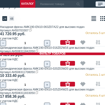
КАТАЛОГ
24
48
Насадная фреза AMK190-EN10-063Z07A22 для высоких подач
Артикул
AH50703307
Осталось 5 шт
41 720.95 руб.
с учетом НДС
Цилиндрическая фреза AMK190-EN10-016Z02W16 для высоких подач
Артикул
AH508311842050
ФИЛЬТР ТОВАРОВ
Осталось 4 шт
8 929.18 руб.
с учетом НДС
Цилиндрическая фреза AMK190-EN10-020Z03W20 для высоких подач
Артикул
AH508311708050
Осталось 1 шт
10 333.40 руб.
с учетом НДС
Цилиндрическая фреза AMK190-EN10-025Z04W25 для высоких подач
Артикул
AH508311833050
Осталось 4 шт
17 858.36 руб.
с учетом НДС