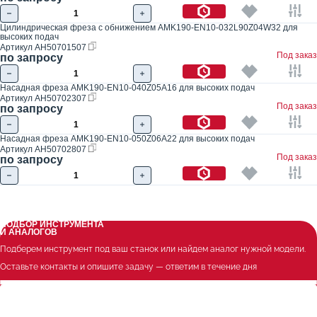
Цилиндрическая фреза с обнижением AMK190-EN10-032L90Z04W32 для
высоких подач
Артикул
AH50701507
Под заказ
по запросу
Насадная фреза AMK190-EN10-040Z05A16 для высоких подач
Артикул
AH50702307
Под заказ
по запросу
Насадная фреза AMK190-EN10-050Z06A22 для высоких подач
Артикул
AH50702807
Под заказ
по запросу
ПОДБОР ИНСТРУМЕНТА
И АНАЛОГОВ
Подберем инструмент под ваш станок или найдем аналог нужной модели.
Оставьте контакты и опишите задачу — ответим в течение дня