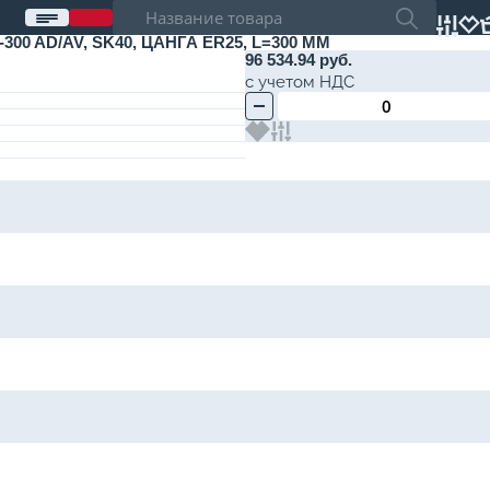
 AD/AV, SK40, ЦАНГА ER25, L=300 ММ
96 534.94 руб.
с учетом НДС