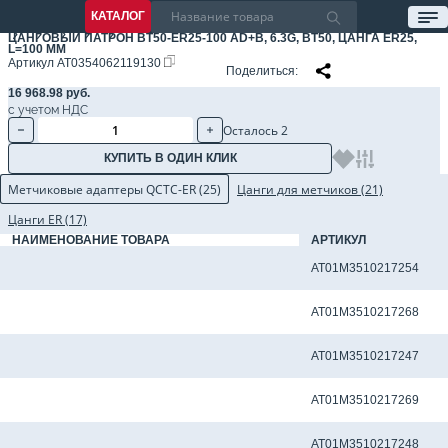
КАТАЛОГ
ЦАНГОВЫЙ ПАТРОН BT50-ER25-100 AD+B, 6.3G, BT50, ЦАНГА ER25,
L=100 ММ
Артикул
AT0354062119130
Поделиться
16 968.98 руб.
с учетом НДС
Осталось 2
КУПИТЬ В ОДИН КЛИК
Метчиковые адаптеры QCTC-ER (25)
Цанги для метчиков (21)
Цанги ER (17)
НАИМЕНОВАНИЕ ТОВАРА
АРТИКУЛ
Метчиковый адаптер QCTC-ER25 10.0 x 8.0 мм
AT01M3510217254
Метчиковый адаптер QCTC-ER25 3.15 x 2.50 мм
AT01M3510217268
Метчиковый адаптер QCTC-ER25 3.5 x 2.7 мм
AT01M3510217247
Метчиковый адаптер QCTC-ER25 3.55 x 2.80 мм
AT01M3510217269
Метчиковый адаптер QCTC-ER25 4.0 x 3.0 мм
AT01M3510217248