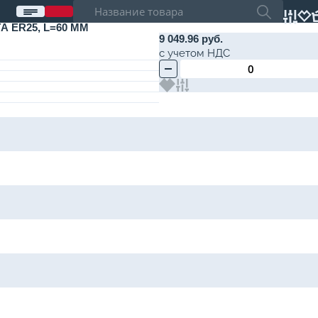
А ER25, L=60 ММ
9 049.96 руб.
с учетом НДС