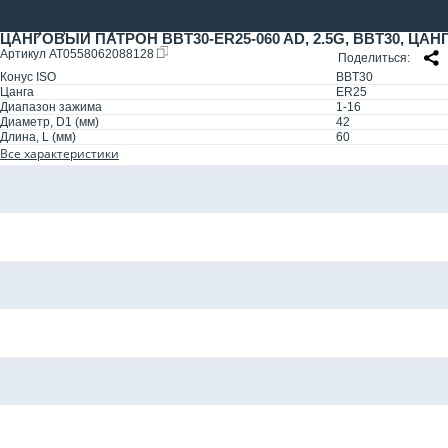
ЦАНГОВЫЙ ПАТРОН BBT30-ER25-060 AD, 2.5G, BBT30, ЦАНГ
Артикул
AT0558062088128
Поделиться
Конус ISO
BBT30
Цанга
ER25
Диапазон зажима
1-16
Диаметр, D1 (мм)
42
Длина, L (мм)
60
Все характеристики