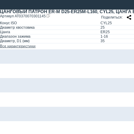
ЦАНГОВЫЙ ПАТРОН ER-M D25-ER25M-L160, CYL25, ЦАНГА 
Артикул
AT0370070301145
Поделиться
Конус ISO
CYL25
Диаметр хвостовика
25
Цанга
ER25
Диапазон зажима
1-16
Диаметр, D1 (мм)
35
Все характеристики