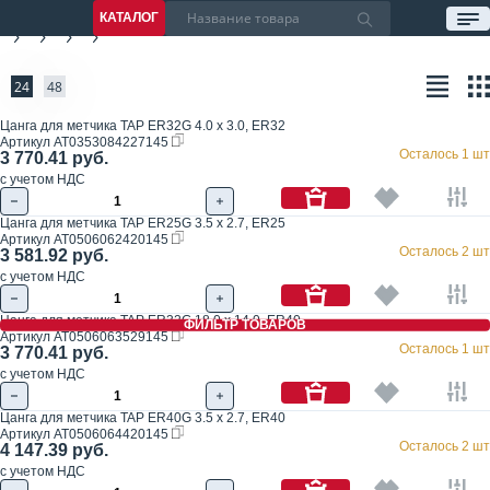
КАТАЛОГ
24
48
Цанга для метчика TAP ER32G 4.0 x 3.0, ER32
Артикул
AT0353084227145
Осталось 1 шт
3 770.41 руб.
с учетом НДС
Цанга для метчика TAP ER25G 3.5 x 2.7, ER25
Артикул
AT0506062420145
Осталось 2 шт
3 581.92 руб.
с учетом НДС
Цанга для метчика TAP ER32G 18.0 x 14.0, ER40
ФИЛЬТР ТОВАРОВ
Артикул
AT0506063529145
Осталось 1 шт
3 770.41 руб.
с учетом НДС
Цанга для метчика TAP ER40G 3.5 x 2.7, ER40
Артикул
AT0506064420145
Осталось 2 шт
4 147.39 руб.
с учетом НДС