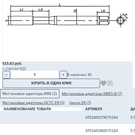
515.63 руб.
с учетом НДС
В наличии 30
КУПИТЬ В ОДИН КЛИК
Метчиковые адаптеры KWE (2)
Метчиковые адаптеры KWES-B (7)
Метчиковые адаптеры QCTC-ER (5)
Цанги ER (7)
НАИМЕНОВАНИЕ ТОВАРА
АРТИКУЛ
Д
Метчиковый адаптер KWE0 - 5.50 x 4.50 мм
AT01M3379075164
5.
Метчиковый адаптер KWE1 - 5.50 x 4.50 мм
AT01M3380075164
5.