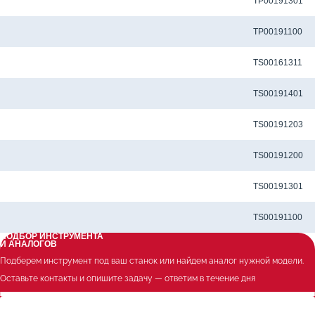
Метчик TP-M8x1.25-6H-N-I для сквозных отверстий
TP00191301
Метчик TP-M8x1.25-6H-P-I-TiN для сквозных отверстий
TP00191100
Метчик TS-M6x1.0-6H-N-J для глухих отверстий
TS00161311
Метчик TS-M8x1.25-6H-K-I для глухих отверстий
TS00191401
Метчик TS-M8x1.25-6H-M-I-TiCN для глухих отверстий
TS00191203
Метчик TS-M8x1.25-6H-M-I-TiN для глухих отверстий
TS00191200
Метчик TS-M8x1.25-6H-N-I для глухих отверстий
TS00191301
Метчик TS-M8x1.25-6H-P-I-TiN для глухих отверстий
TS00191100
ПОДБОР ИНСТРУМЕНТА
И АНАЛОГОВ
Подберем инструмент под ваш станок или найдем аналог нужной модели.
Оставьте контакты и опишите задачу — ответим в течение дня