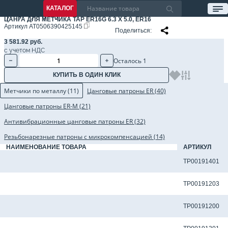
КАТАЛОГ
ЦАНГА ДЛЯ МЕТЧИКА TAP ER16G 6.3 X 5.0, ER16
Артикул
AT0506390425145
Поделиться
3 581.92 руб.
с учетом НДС
Осталось 1
КУПИТЬ В ОДИН КЛИК
Метчики по металлу (11)
Цанговые патроны ER (40)
Цанговые патроны ER-M (21)
Антивибрационные цанговые патроны ER (32)
Резьбонарезные патроны с микрокомпенсацией (14)
НАИМЕНОВАНИЕ ТОВАРА
АРТИКУЛ
Метчик TP-M8x1.25-6H-K-I для сквозных отверстий
TP00191401
Метчик TP-M8x1.25-6H-M-I-TiCN для сквозных отверстий
TP00191203
Метчик TP-M8x1.25-6H-M-I-TiN для сквозных отверстий
TP00191200