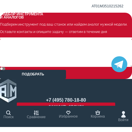
Метчиковый адаптер QCTC-ER16 6.3 x 5.0 мм
AT01M3510215262
ПОДБОР ИНСТРУМЕНТА
И АНАЛОГОВ
Подберем инструмент под ваш станок или найдем аналог нужной модели.
Оставьте контакты и опишите задачу — ответим в течение дня
ПОДОБРАТЬ
+7 (495) 780-18-80
ЗАКАЗАТЬ ЗВОНОК
Избранное
Корзина
Поиск
Сравнение
Войти
© 2004 - 2026 ООО «АТМ Технолоджи» Все права защищены.
Карта сайта
Политика конфиденциальности