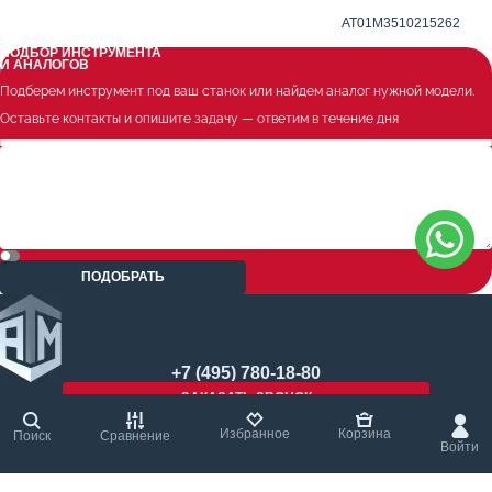
Метчиковый адаптер QCTC-ER16 6.3 x 5.0 мм
AT01M3510215262
ПОДБОР ИНСТРУМЕНТА
И АНАЛОГОВ
Подберем инструмент под ваш станок или найдем аналог нужной модели.
Оставьте контакты и опишите задачу — ответим в течение дня
ПОДОБРАТЬ
+7 (495) 780-18-80
ЗАКАЗАТЬ ЗВОНОК
Избранное
Корзина
Поиск
Сравнение
Войти
© 2004 - 2026 ООО «АТМ Технолоджи» Все права защищены.
Карта сайта
Политика конфиденциальности