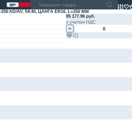
 AD/AV, SK40, ЦАНГА ER16, L=250 ММ
85 177.96 руб.
с учетом НДС