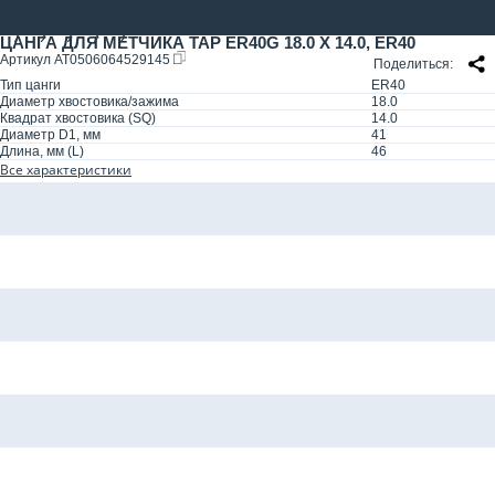
ЦАНГА ДЛЯ МЕТЧИКА TAP ER40G 18.0 X 14.0, ER40
Артикул
AT0506064529145
Поделиться
Тип цанги
ER40
Диаметр хвостовика/зажима
18.0
Квадрат хвостовика (SQ)
14.0
Диаметр D1, мм
41
Длина, мм (L)
46
Все характеристики