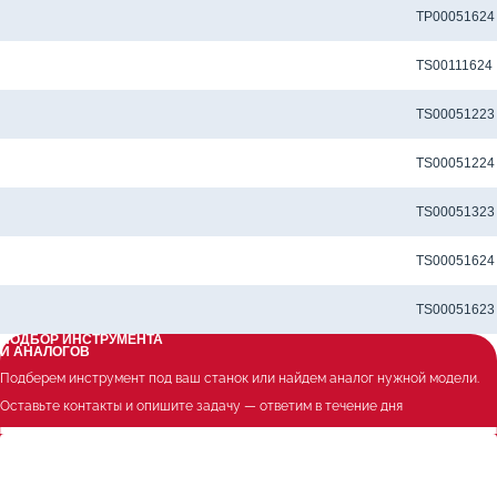
Метчик TP-M3X0.5-6H-U-D1-TiCNX для сквозных отверстий
TP00051624
Метчик TS-M3.5X0.6-6H-U-D1-TiCN для глухих отверстий
TS00111624
Метчик TS-M3x0.5-6H-M-D1-TiCN для глухих отверстий
TS00051223
Метчик TS-M3x0.5-6H-M-D1-TiCNX для глухих отверстий
TS00051224
Метчик TS-M3x0.5-6H-N-D1-TiCN для глухих отверстий
TS00051323
Метчик TS-M3X0.5-6H-U-D1-TiCN для глухих отверстий
TS00051624
Метчик TS-M3X0.5-6H-U-D1-TiCNX для глухих отверстий
TS00051623
ПОДБОР ИНСТРУМЕНТА
И АНАЛОГОВ
Подберем инструмент под ваш станок или найдем аналог нужной модели.
Оставьте контакты и опишите задачу — ответим в течение дня