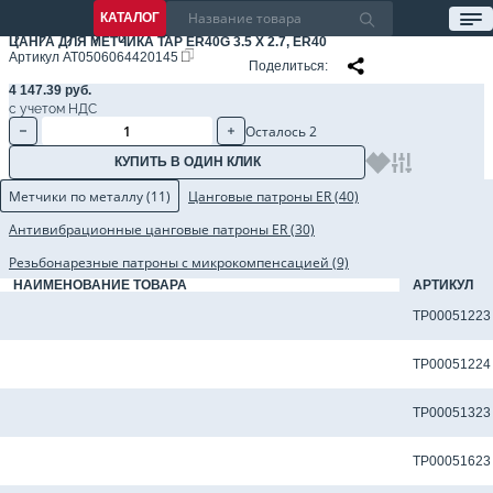
КАТАЛОГ
ЦАНГА ДЛЯ МЕТЧИКА TAP ER40G 3.5 X 2.7, ER40
Артикул
AT0506064420145
Поделиться
4 147.39 руб.
с учетом НДС
Осталось 2
КУПИТЬ В ОДИН КЛИК
Метчики по металлу (11)
Цанговые патроны ER (40)
Антивибрационные цанговые патроны ER (30)
Резьбонарезные патроны с микрокомпенсацией (9)
НАИМЕНОВАНИЕ ТОВАРА
АРТИКУЛ
Метчик TP-M3x0.5-6H-M-D1-TiCN для сквозных отверстий
TP00051223
Метчик TP-M3x0.5-6H-M-D1-TiCNX для сквозных отверстий
TP00051224
Метчик TP-M3x0.5-6H-N-D1-TiCN для сквозных отверстий
TP00051323
Метчик TP-M3X0.5-6H-U-D1-TiCN для сквозных отверстий
TP00051623