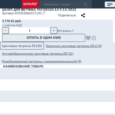
КАТАЛОГ
ЦАНГА ДЛЯ МЕТЧИКА TAP ER32G 4.0 X 3.0, ER32
Артикул
AT0353084227145
Поделиться
3 770.41 руб.
с учетом НДС
Осталось 1
КУПИТЬ В ОДИН КЛИК
Цанговые патроны ER (40)
Короткие цанговые патроны ER-A (6)
Антивибрационные цанговые патроны ER (32)
Резьбонарезные патроны с микрокомпенсацией (9)
НАИМЕНОВАНИЕ ТОВАРА
Цанговый патрон BBT30-ER32-060 AD, 2.5G, BBT30, цанга ER32, L=60 мм
Цанговый патрон BBT30-ER32-100 AD, 2.5G, BBT30, цанга ER32, L=100 мм
Цанговый патрон BBT40-ER32-070 AD, 2.5G, BBT40, цанга ER32, L=70 мм
Цанговый патрон BBT40-ER32-100 AD, 2.5G, BBT40, цанга ER32, L=100 мм