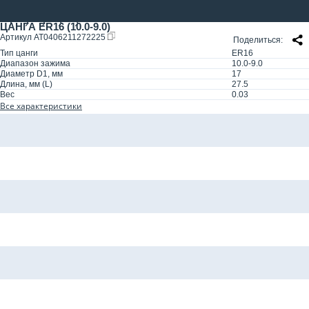
ЦАНГА ER16 (10.0-9.0)
Артикул
AT0406211272225
Поделиться
Тип цанги
ER16
Диапазон зажима
10.0-9.0
Диаметр D1, мм
17
Длина, мм (L)
27.5
Вес
0.03
Все характеристики