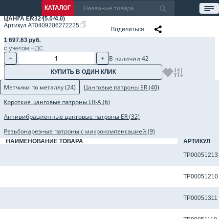
КАТАЛОГ
ЦАНГА ER32 (5.0-4.0)
Артикул
AT0409206272225
Поделиться
1 697.63 руб.
с учетом НДС
В наличии 42
КУПИТЬ В ОДИН КЛИК
Метчики по металлу (24)
Цанговые патроны ER (40)
Короткие цанговые патроны ER-A (6)
Антивибрационные цанговые патроны ER (32)
Резьбонарезные патроны с микрокомпенсацией (9)
НАИМЕНОВАНИЕ ТОВАРА
АРТИКУЛ
Метчик TP-M3x0.5-6H-M-J-TiCN для сквозных отверстий
TP00051213
Метчик TP-M3x0.5-6H-M-J-TiN для сквозных отверстий
TP00051210
Метчик TP-M3x0.5-6H-N-J для сквозных отверстий
TP00051311