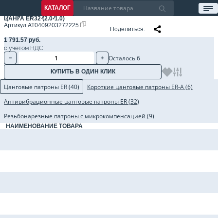
КАТАЛОГ
ЦАНГА ER32 (2.0-1.0)
Артикул
AT0409203272225
Поделиться
1 791.57 руб.
с учетом НДС
Осталось 6
КУПИТЬ В ОДИН КЛИК
Цанговые патроны ER (40)
Короткие цанговые патроны ER-A (6)
Антивибрационные цанговые патроны ER (32)
Резьбонарезные патроны с микрокомпенсацией (9)
НАИМЕНОВАНИЕ ТОВАРА
Цанговый патрон BBT30-ER32-060 AD, 2.5G, BBT30, цанга ER32, L=60 мм
Цанговый патрон BBT30-ER32-100 AD, 2.5G, BBT30, цанга ER32, L=100 мм
Цанговый патрон BBT40-ER32-070 AD, 2.5G, BBT40, цанга ER32, L=70 мм
Цанговый патрон BBT40-ER32-100 AD, 2.5G, BBT40, цанга ER32, L=100 мм