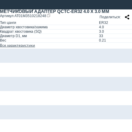
МЕТЧИКОВЫЙ АДАПТЕР QCTC-ER32 4.0 X 3.0 ММ
Артикул
AT01M3510218248
Поделиться
Тип цанги
ER32
Диаметр хвостовика/зажима
4.0
Квадрат хвостовика (SQ)
3.0
Диаметр D1, мм
33
Вес
0.21
Все характеристики