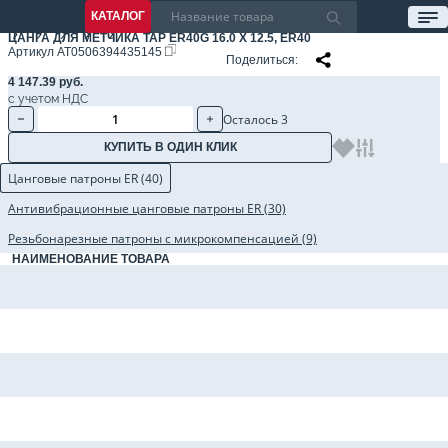
КАТАЛОГ
ЦАНГА ДЛЯ МЕТЧИКА TAP ER40G 16.0 X 12.5, ER40
Артикул
AT0506394435145
Поделиться
4 147.39 руб.
с учетом НДС
Осталось 3
КУПИТЬ В ОДИН КЛИК
Цанговые патроны ER (40)
Антивибрационные цанговые патроны ER (30)
Резьбонарезные патроны с микрокомпенсацией (9)
НАИМЕНОВАНИЕ ТОВАРА
Цанговый патрон BBT30-ER40-080 AD, 2.5G, BBT30, цанга ER40, L=80 мм
Цанговый патрон BBT40-ER40-070 AD, 2.5G, BBT40, цанга ER40, L=70 мм
Цанговый патрон BBT40-ER40-100 AD, 2.5G, BBT40, цанга ER40, L=100 мм
Цанговый патрон BBT40-ER40-160 AD, 2.5G, BBT40, цанга ER40, L=160 мм