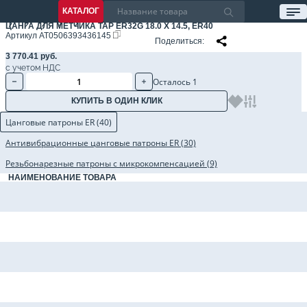
КАТАЛОГ
ЦАНГА ДЛЯ МЕТЧИКА TAP ER32G 18.0 X 14.5, ER40
Артикул
AT0506393436145
Поделиться
3 770.41 руб.
с учетом НДС
Осталось 1
КУПИТЬ В ОДИН КЛИК
Цанговые патроны ER (40)
Антивибрационные цанговые патроны ER (30)
Резьбонарезные патроны с микрокомпенсацией (9)
НАИМЕНОВАНИЕ ТОВАРА
Цанговый патрон BBT30-ER40-080 AD, 2.5G, BBT30, цанга ER40, L=80 мм
Цанговый патрон BBT40-ER40-070 AD, 2.5G, BBT40, цанга ER40, L=70 мм
Цанговый патрон BBT40-ER40-100 AD, 2.5G, BBT40, цанга ER40, L=100 мм
Цанговый патрон BBT40-ER40-160 AD, 2.5G, BBT40, цанга ER40, L=160 мм