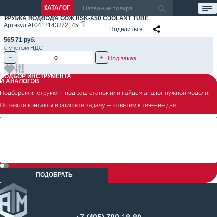
КАТАЛОГ
ТРУБКА ПОДВОДА СОЖ HSK-A50 COOLANT TUBE
Артикул
AT0417143272145
Поделиться
565.71 руб.
с учетом НДС
Под заказ
ПОДБОР ИНСТРУМЕНТА
И АНАЛОГОВ
Подберем инструмент под ваш станок или найдем аналог нужной модели.
Оставьте контакты и опишите задачу — ответим в течение дня
ПОДОБРАТЬ