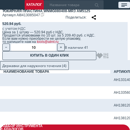
КАТАЛОГ
ТОКАРНАЯ ПЛАСТИНА WNMG080408-MR3 AM5125
Артикул
AI8413085047
Поделиться
520.94 руб.
с учетом НДС
Цена за 1 штуку — 520.94 руб с НДС.
Продается упаковками по 10 шт. за 5 209.40 руб. с НДС.
Если вам нужно приобрести не целую упаковку,
то напишите нам на
tools@atmt.ru
В наличии 41
КУПИТЬ В ОДИН КЛИК
Державки для наружного точения (4)
НАИМЕНОВАНИЕ ТОВАРА
АРТИКУЛ
Державка токарная DWLNL 2525 M08 для наружного точения
AH13314
Державка токарная DWLNR 2525 M08 для наружного точения
AH13356
Державка токарная WWLNR 2020 K08 для наружного точения
AH13812
Державка токарная WWLNR 2525 M08 для наружного точения
AH13812
ПОДБОР ИНСТРУМЕНТА
И АНАЛОГОВ