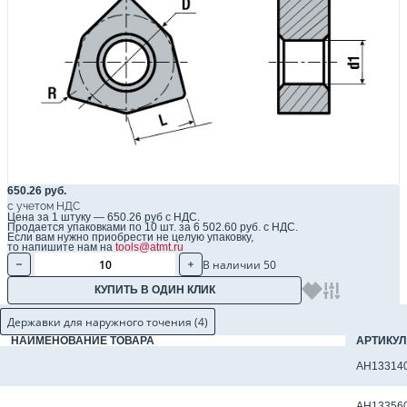
650.26 руб.
с учетом НДС
Цена за 1 штуку — 650.26 руб с НДС.
Продается упаковками по 10 шт. за 6 502.60 руб. с НДС.
Если вам нужно приобрести не целую упаковку,
то напишите нам на
tools@atmt.ru
В наличии 50
КУПИТЬ В ОДИН КЛИК
Державки для наружного точения (4)
НАИМЕНОВАНИЕ ТОВАРА
АРТИКУЛ
Державка токарная DWLNL 2525 M08 для наружного точения
AH13314
Державка токарная DWLNR 2525 M08 для наружного точения
AH13356