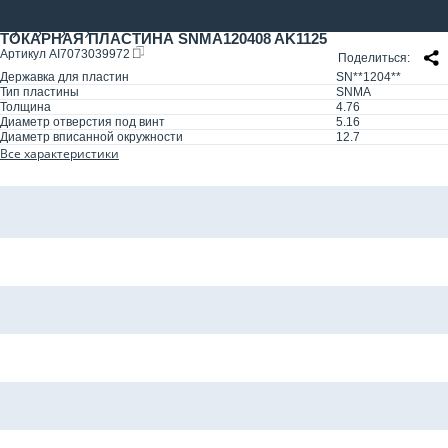
ТОКАРНАЯ ПЛАСТИНА SNMA120408 AK1125
Артикул
AI7073039972
Поделиться
Державка для пластин
SN**1204**
Тип пластины
SNMA
Толщина
4.76
Диаметр отверстия под винт
5.16
Диаметр вписанной окружности
12.7
Все характеристики