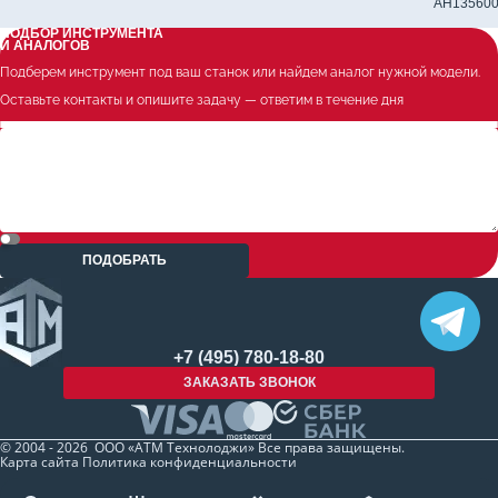
Державка токарная PDJNR 3232 P15 для наружного точения
AH135600
ПОДБОР ИНСТРУМЕНТА
И АНАЛОГОВ
Подберем инструмент под ваш станок или найдем аналог нужной модели.
Оставьте контакты и опишите задачу — ответим в течение дня
ПОДОБРАТЬ
+7 (495) 780-18-80
ЗАКАЗАТЬ ЗВОНОК
© 2004 - 2026 ООО «АТМ Технолоджи» Все права защищены.
Карта сайта
Политика конфиденциальности