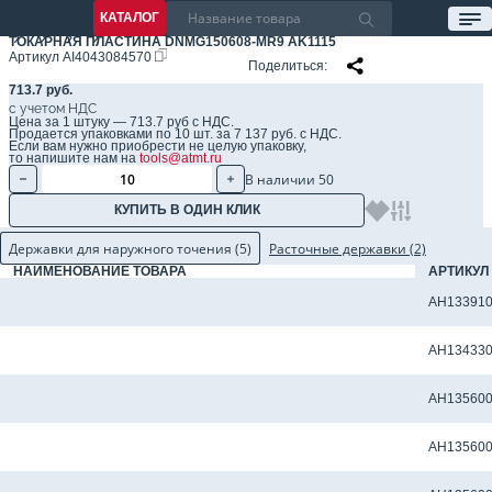
КАТАЛОГ
ТОКАРНАЯ ПЛАСТИНА DNMG150608-MR9 AK1115
Артикул
AI4043084570
Поделиться
713.7 руб.
с учетом НДС
Цена за 1 штуку — 713.7 руб с НДС.
Продается упаковками по 10 шт. за 7 137 руб. с НДС.
Если вам нужно приобрести не целую упаковку,
то напишите нам на
tools@atmt.ru
В наличии 50
КУПИТЬ В ОДИН КЛИК
Державки для наружного точения (5)
Расточные державки (2)
НАИМЕНОВАНИЕ ТОВАРА
АРТИКУЛ
Державка токарная DDQNL 2525 M15 для наружного точения
AH133910
Державка токарная DDQNR 2525 M15 для наружного точения
AH134330
Державка токарная PDJNR 2525 M15 для наружного точения
AH135600
Державка токарная PDJNR 3225 P15 для наружного точения
AH135600