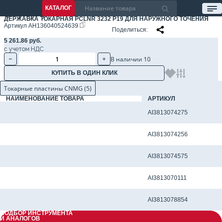
КАТАЛОГ
ДЕРЖАВКА ТОКАРНАЯ PCLNR 3232 P19 ДЛЯ НАРУЖНОГО ТОЧЕНИЯ
Артикул
AH136040524639
Поделиться
5 261.86 руб.
с учетом НДС
В наличии 10
КУПИТЬ В ОДИН КЛИК
Токарные пластины CNMG (5)
НАИМЕНОВАНИЕ ТОВАРА
АРТИКУЛ
Токарная пластина CNMG190612-CM AK6115
AI3813074275
Токарная пластина CNMG190612-CM AP6125
AI3813074256
Токарная пластина CNMG190612-KR AK6115
AI3813074575
Токарная пластина CNMG190612-PM A415
AI3813070111
Токарная пластина CNMG190612-PR AP1135
AI3813078854
ПОДБОР ИНСТРУМЕНТА
И АНАЛОГОВ