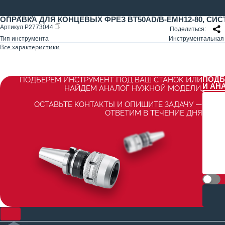
ОПРАВКА ДЛЯ КОНЦЕВЫХ ФРЕЗ BT50AD/B-EMH12-80, СИС
Артикул
P2773044
Поделиться
Тип инструмента
Инструментальная 
Все характеристики
ПОДБ
ПОДБЕРЕМ ИНСТРУМЕНТ ПОД ВАШ СТАНОК ИЛИ
И АН
НАЙДЕМ АНАЛОГ НУЖНОЙ МОДЕЛИ.
ОСТАВЬТЕ КОНТАКТЫ И ОПИШИТЕ ЗАДАЧУ —
ОТВЕТИМ В ТЕЧЕНИЕ ДНЯ