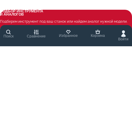
Гидропластовый патрон усиленный SK50-HC12S-50.5-FCC AD+B, 2.5G, SK50
ПОДБОР ИНСТРУМЕНТА
И АНАЛОГОВ
Подберем инструмент под ваш станок или найдем аналог нужной модели.
Оставьте контакты и опишите задачу — ответим в течение дня
Избранное
Корзина
Поиск
Сравнение
Войти
ПОДОБРАТЬ
+7 (495) 780-18-80
ЗАКАЗАТЬ ЗВОНОК
© 2004 - 2026 ООО «АТМ Технолоджи» Все права защищены.
Карта сайта
Политика конфиденциальности