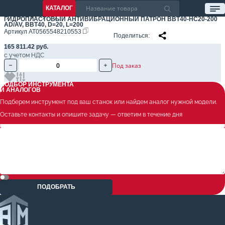
КАТАЛОГ
ГИДРОПЛАСТОВЫЙ АНТИВИБРАЦИОННЫЙ ПАТРОН BBT40-HC20-200
AD/AV, BBT40, D=20, L=200
Артикул
AT0565548210553
Поделиться
165 811.42 руб.
с учетом НДС
Под заказ
ПОДБОР ИНСТРУМЕНТА
И АНАЛОГОВ
Подберем инструмент под ваш станок или найдем аналог нужной модели.
Оставьте контакты и опишите задачу — ответим в течение дня
ПОДОБРАТЬ