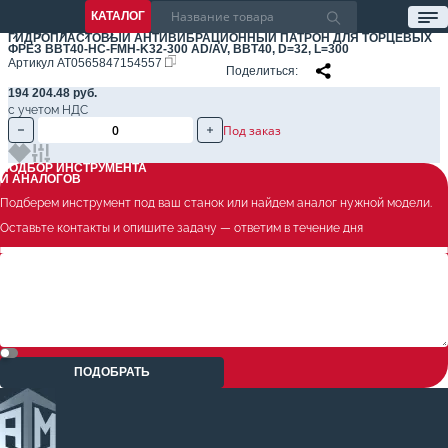
КАТАЛОГ
ГИДРОПЛАСТОВЫЙ АНТИВИБРАЦИОННЫЙ ПАТРОН ДЛЯ ТОРЦЕВЫХ
ФРЕЗ BBT40-HC-FMH-K32-300 AD/AV, BBT40, D=32, L=300
Артикул
AT0565847154557
Поделиться
194 204.48 руб.
с учетом НДС
Под заказ
ПОДБОР ИНСТРУМЕНТА
И АНАЛОГОВ
Подберем инструмент под ваш станок или найдем аналог нужной модели.
Оставьте контакты и опишите задачу — ответим в течение дня
ПОДОБРАТЬ