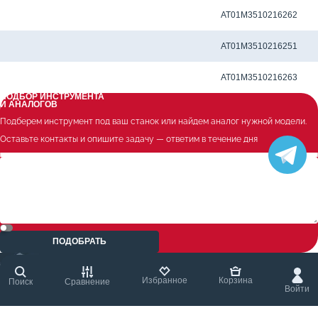
Метчиковый адаптер QCTC-ER20 6.3 x 5.0 мм
AT01M3510216262
Метчиковый адаптер QCTC-ER20 7.0 x 5.5 мм
AT01M3510216251
Метчиковый адаптер QCTC-ER20 7.10 x 5.60 мм
AT01M3510216263
ПОДБОР ИНСТРУМЕНТА
И АНАЛОГОВ
Подберем инструмент под ваш станок или найдем аналог нужной модели.
Оставьте контакты и опишите задачу — ответим в течение дня
ПОДОБРАТЬ
Избранное
Корзина
Поиск
Сравнение
Войти
+7 (495) 780-18-80