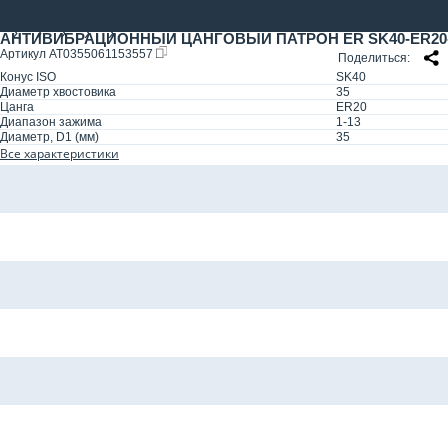
АНТИВИБРАЦИОННЫЙ ЦАНГОВЫЙ ПАТРОН ER SK40-ER20-250
Артикул
AT0355061153557
Поделиться
Конус ISO
SK40
Диаметр хвостовика
35
Цанга
ER20
Диапазон зажима
1-13
Диаметр, D1 (мм)
35
Все характеристики