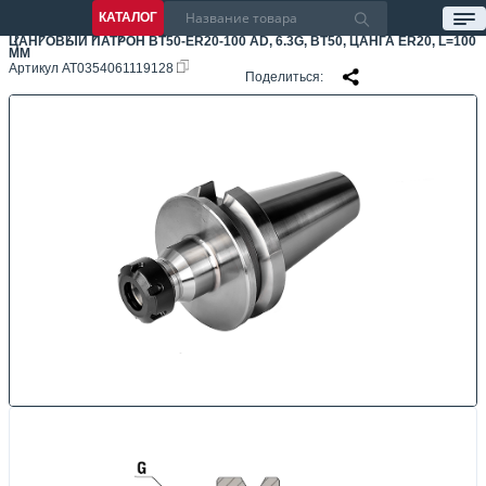
КАТАЛОГ
ЦАНГОВЫЙ ПАТРОН BT50-ER20-100 AD, 6.3G, BT50, ЦАНГА ER20, L=100
ММ
Артикул
AT0354061119128
Поделиться