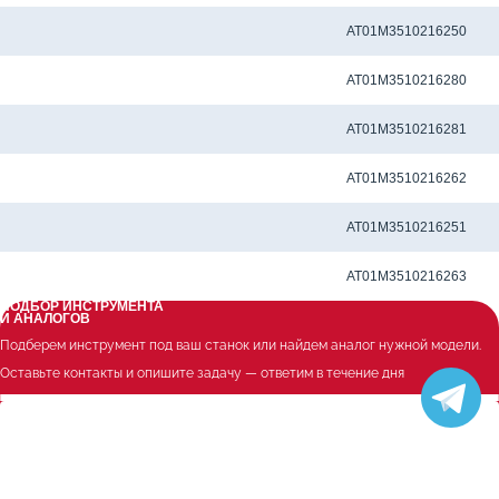
Метчиковый адаптер QCTC-ER20 6.0 x 4.9 мм
AT01M3510216250
Метчиковый адаптер QCTC-ER20 6.10 x 5.0 мм
AT01M3510216280
Метчиковый адаптер QCTC-ER20 6.20 x 5.0 мм
AT01M3510216281
Метчиковый адаптер QCTC-ER20 6.3 x 5.0 мм
AT01M3510216262
Метчиковый адаптер QCTC-ER20 7.0 x 5.5 мм
AT01M3510216251
Метчиковый адаптер QCTC-ER20 7.10 x 5.60 мм
AT01M3510216263
ПОДБОР ИНСТРУМЕНТА
И АНАЛОГОВ
Подберем инструмент под ваш станок или найдем аналог нужной модели.
Оставьте контакты и опишите задачу — ответим в течение дня