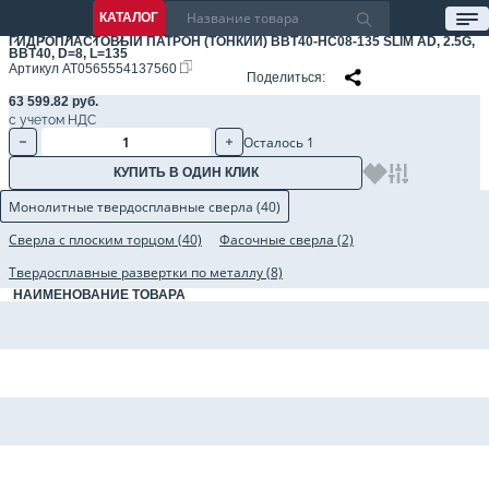
КАТАЛОГ
ГИДРОПЛАСТОВЫЙ ПАТРОН (ТОНКИЙ) BBT40-HC08-135 SLIM AD, 2.5G,
BBT40, D=8, L=135
Артикул
AT0565554137560
Поделиться
63 599.82 руб.
с учетом НДС
Осталось 1
КУПИТЬ В ОДИН КЛИК
Монолитные твердосплавные сверла (40)
Сверла с плоским торцом (40)
Фасочные сверла (2)
Твердосплавные развертки по металлу (8)
НАИМЕНОВАНИЕ ТОВАРА
Монолитное твердосплавное сверло DR2MC-0805L020-S08-HSN, диаметр 
Монолитное твердосплавное сверло DR3HC-061L034-S08-HSN, диаметр 6
Монолитное твердосплавное сверло DR3HC-062L034-S08-HSN, диаметр 6
Монолитное твердосплавное сверло DR3HC-063L034-S08-HSN, диаметр 6