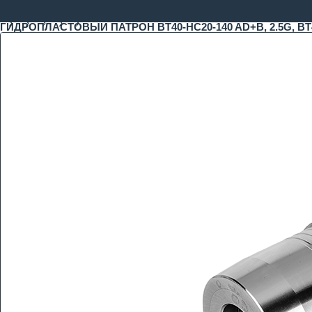
ГИДРОПЛАСТОВЫЙ ПАТРОН BT40-HC20-140 AD+B, 2.5G, BT40