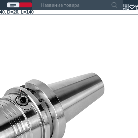
, D=20, L=140