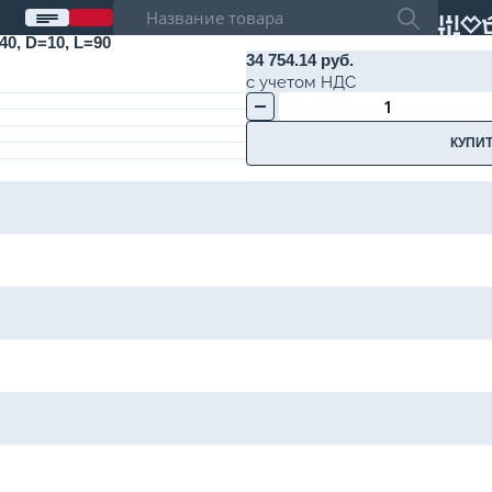
, D=10, L=90
34 754.14 руб.
с учетом НДС
КУПИТ