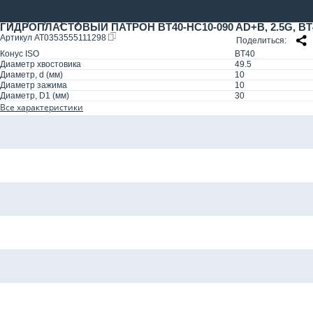
ГИДРОПЛАСТОВЫЙ ПАТРОН BT40-HC10-090 AD+B, 2.5G, BT40
Артикул
AT0353555111298
Поделиться
Конус ISO
BT40
Диаметр хвостовика
49.5
Диаметр, d (мм)
10
Диаметр зажима
10
Диаметр, D1 (мм)
30
Все характеристики