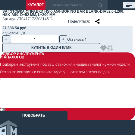
КАТАЛОГ
ЗАГОТОВКА ОПРАВКИ HSK-A50-BORING BAR BLANK-DIA52.0-L200,
HSK-A50, D=52 ММ, L=200 ММ
Артикул
AT0417172208145
Поделиться
27 336.54 руб.
с учетом НДС
Осталось 1
КУПИТЬ В ОДИН КЛИК
ПОДБОР ИНСТРУМЕНТА
И АНАЛОГОВ
Подберем инструмент под ваш станок или найдем аналог нужной модели.
Оставьте контакты и опишите задачу — ответим в течение дня
ПОДОБРАТЬ