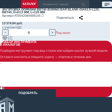
КАТАЛОГ
ЗАГОТОВКА ОПРАВКИ BBT40-BORING BAR BLANK-DIA63.5-L120,
BBT40, D=63,5 ММ, L=120 ММ
Артикул
AT0542084469145
Поделиться
13 574.94 руб.
с учетом НДС
Под заказ
ПОДБОР ИНСТРУМЕНТА
И АНАЛОГОВ
Подберем инструмент под ваш станок или найдем аналог нужной модели.
Оставьте контакты и опишите задачу — ответим в течение дня
ПОДОБРАТЬ