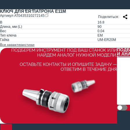
КЛЮЧ ДЛЯ ER ПАТРОНА E11M
Артикул
AT0435310272145
Поделиться
B
16.8
Длина, мм (L)
90
Вес
0.04
Тип ключа
EM
Гайка
UM-ER20M
Все характеристики
ПОДБ
ПОДБЕРЕМ ИНСТРУМЕНТ ПОД ВАШ СТАНОК ИЛИ
И АН
НАЙДЕМ АНАЛОГ НУЖНОЙ МОДЕЛИ.
ОСТАВЬТЕ КОНТАКТЫ И ОПИШИТЕ ЗАДАЧУ —
ОТВЕТИМ В ТЕЧЕНИЕ ДНЯ